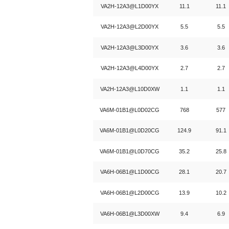
VA2H-12A3@L1D00YX
11.1
11.1
VA2H-12A3@L2D00YX
5.5
5.5
VA2H-12A3@L3D00YX
3.6
3.6
VA2H-12A3@L4D00YX
2.7
2.7
VA2H-12A3@L10D0XW
1.1
1.1
VA6M-01B1@L0D02CG
768
577
VA6M-01B1@L0D20CG
124.9
91.1
VA6M-01B1@L0D70CG
35.2
25.8
VA6H-06B1@L1D00CG
28.1
20.7
VA6H-06B1@L2D00CG
13.9
10.2
VA6H-06B1@L3D00XW
9.4
6.9