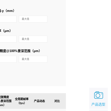
-y（mm）
率（μm）
精度@100%景深范围（μm）
重复精度
全周期帧率
0%景深范围
产品动态
对比
（fps）
产品选型
μm）