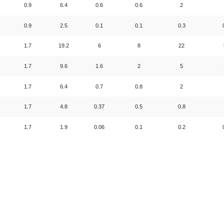
0.9
6.4
0.6
0.6
2
0.9
2.5
0.1
0.1
0.3
1.7
19.2
6
8
22
1.7
9.6
1.6
2
5
1.7
6.4
0.7
0.8
2
1.7
4.8
0.37
0.5
0.8
1.7
1.9
0.06
0.1
0.2