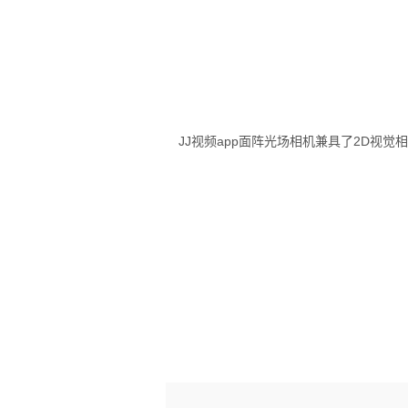
JJ视频app面阵光场相机兼具了2D视