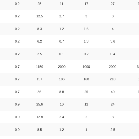
0.2
25
11
17
27
0.2
12.5
2.7
3
8
0.2
8.3
1.2
1.6
4
0.2
6.2
0.7
1.3
3.6
0.2
2.5
0.1
0.2
0.4
0.7
1150
2000
1000
2000
3
0.7
157
106
160
210
0.7
36
8.8
25
40
0.9
25.6
10
12
24
0.9
12.8
2.4
2
8
0.9
8.5
1.2
1
2.5