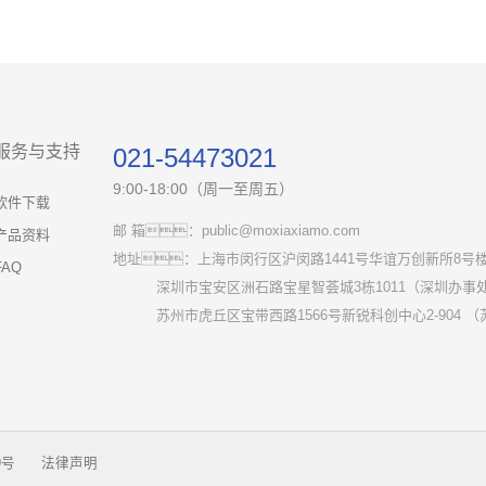
服务与支持
021-54473021
9:00-18:00（周一至周五）
软件下载
邮 箱：public@moxiaxiamo.com
产品资料
地址：上海市闵行区沪闵路1441号华谊万创新所8号楼
FAQ
深圳市宝安区洲石路宝星智荟城3栋1011（深圳办事
苏州市虎丘区宝带西路1566号新锐科创中心2-904 （
9号
法律声明